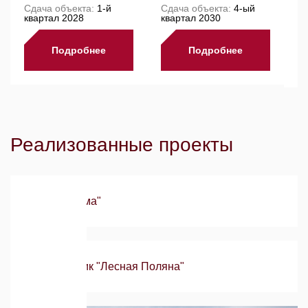
Л
Cдача объекта:
1-й
Cдача объекта:
4-ый
квартал 2028
квартал 2030
C
Подробнее
Подробнее
Реализованные проекты
ЖК "Панорама"
Город-спутник "Лесная Поляна"