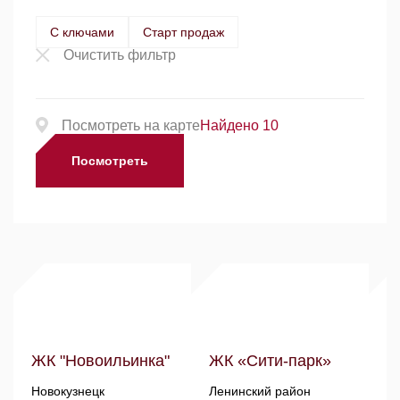
С ключами
Старт продаж
Очистить фильтр
Посмотреть на карте
Найдено 10
Посмотреть
ЖК "Новоильинка"
ЖК «Сити-парк»
Ж
б
Новокузнецк
Ленинский район