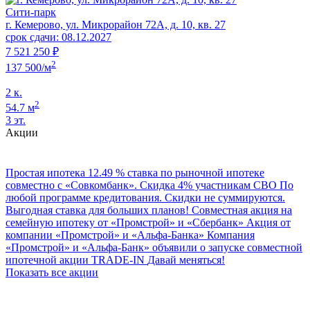
Сити-парк
г. Кемерово, ул. Микрорайон 72А, д. 10, кв. 27
срок сдачи: 08.12.2027
7 521 250 ₽
2
137 500/м
2 к.
2
54.7 м
3 эт.
Акции
Простая ипотека
12.49 % ставка по рыночной ипотеке
совместно с «Совкомбанк».
Скидка 4% участникам СВО
По
любой программе кредитования. Скидки не суммируются.
Выгодная ставка для больших планов!
Совместная акция на
семейную ипотеку от «Промстрой» и «Сбербанк»
Акция от
компании «Промстрой» и «Альфа‑Банка»
Компания
«Промстрой» и «Альфа‑Банк» объявили о запуске совместной
ипотечной акции
TRADE-IN
Давай меняться!
Показать все акции