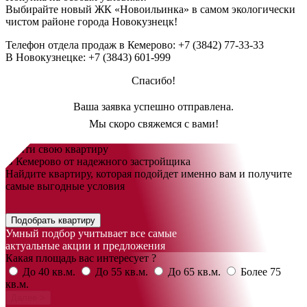
Выбирайте новый
ЖК «Новоильинка»
в самом экологически
чистом районе города Новокузнецк!
Телефон отдела продаж в Кемерово:
+7 (3842) 77-33-33
В Новокузнецке:
+7 (3843) 601-999
Спасибо!
Ваша заявка успешно отправлена.
Мы скоро свяжемся с вами!
Найти свою квартиру
В Кемерово от надежного застройщика
Найдите квартиру, которая подойдет именно вам и получите
самые выгодные условия
Подобрать квартиру
Умный подбор учитывает все самые
актуальные акции и предложения
Какая площадь вас интересует ?
До 40 кв.м.
До 55 кв.м.
До 65 кв.м.
Более 75
кв.м.
Далее >