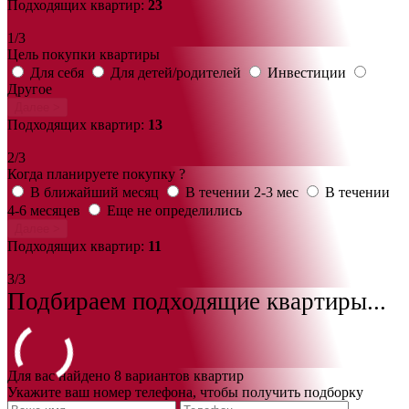
Подходящих квартир:
23
1/3
Цель покупки квартиры
Для себя
Для детей/родителей
Инвестиции
Другое
Далее >
Подходящих квартир:
13
2/3
Когда планируете покупку ?
В ближайший месяц
В течении 2-3 мес
В течении
4-6 месяцев
Еще не определились
Далее >
Подходящих квартир:
11
3/3
Подбираем подходящие квартиры...
Для вас найдено 8 вариантов квартир
Укажите ваш номер телефона, чтобы получить подборку