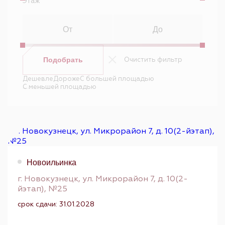
Этаж
Очистить фильтр
Подобрать
Дешевле
Дороже
С большей площадью
С меньшей площадью
Новоильинка
г. Новокузнецк, ул. Микрорайон 7, д. 10(2-
йэтап), №25
срок сдачи: 31.01.2028