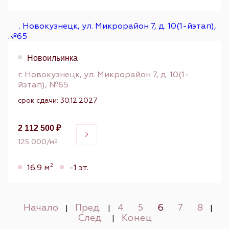
Новоильинка
г. Новокузнецк, ул. Микрорайон 7, д. 10(1-
йэтап), №65
срок сдачи: 30.12.2027
2 112 500 ₽
125 000/м
2
2
16.9 м
-1 эт.
Начало
Пред.
4
5
6
7
8
|
|
|
След.
Конец
|