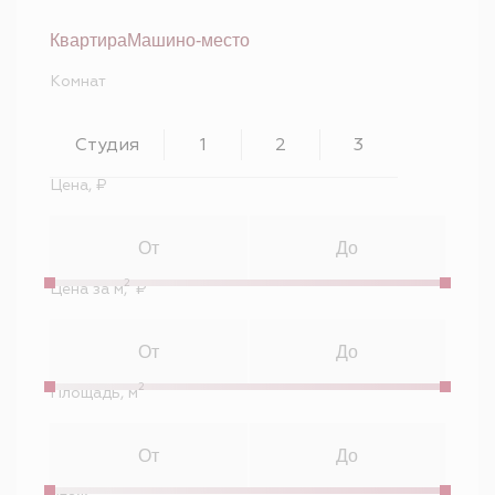
Квартира
Машино-место
Комнат
Студия
1
2
3
Цена, ₽
2
Цена за м
, ₽
2
Площадь, м