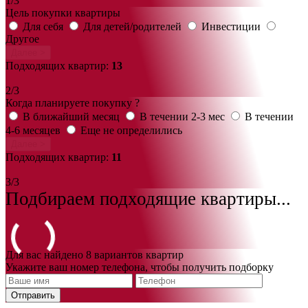
1/3
Цель покупки квартиры
Для себя
Для детей/родителей
Инвестиции
Другое
Далее >
Подходящих квартир:
13
2/3
Когда планируете покупку ?
В ближайший месяц
В течении 2-3 мес
В течении
4-6 месяцев
Еще не определились
Далее >
Подходящих квартир:
11
3/3
Подбираем подходящие квартиры...
Для вас найдено 8 вариантов квартир
Укажите ваш номер телефона, чтобы получить подборку
Отправить