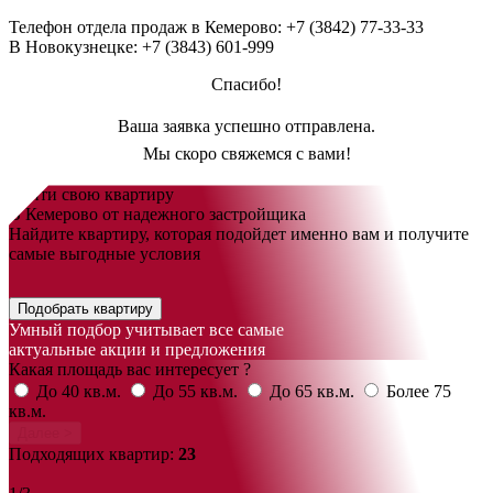
Телефон отдела продаж в Кемерово:
+7 (3842) 77-33-33
В Новокузнецке:
+7 (3843) 601-999
Спасибо!
Ваша заявка успешно отправлена.
Мы скоро свяжемся с вами!
Найти свою квартиру
В Кемерово от надежного застройщика
Найдите квартиру, которая подойдет именно вам и получите
самые выгодные условия
Подобрать квартиру
Умный подбор учитывает все самые
актуальные акции и предложения
Какая площадь вас интересует ?
До 40 кв.м.
До 55 кв.м.
До 65 кв.м.
Более 75
кв.м.
Далее >
Подходящих квартир:
23