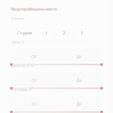
Квартира
Машино-место
Комнат
Студия
1
2
3
Цена, ₽
2
Цена за м
, ₽
2
Площадь, м