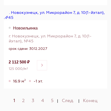
Новоильинка
г. Новокузнецк, ул. Микрорайон 7, д. 10(1-
йэтап), №45
срок сдачи: 30.12.2027
2 112 500 ₽
125 000/м
2
2
16.9 м
-1 эт.
1
2
3
4
5
След.
Конец
|
|