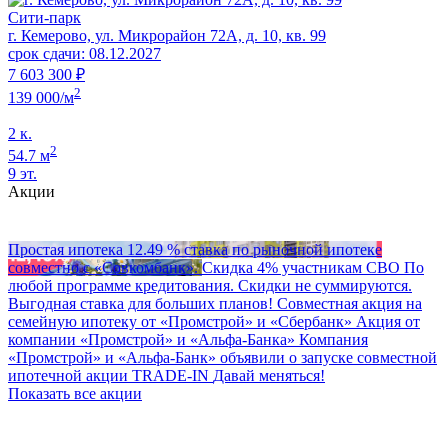
Сити-парк
г. Кемерово, ул. Микрорайон 72А, д. 10, кв. 99
срок сдачи: 08.12.2027
7 603 300 ₽
2
139 000/м
2 к.
2
54.7 м
9 эт.
Акции
Простая ипотека
12.49 % ставка по рыночной ипотеке
совместно с «Совкомбанк».
Скидка 4% участникам СВО
По
любой программе кредитования. Скидки не суммируются.
Выгодная ставка для больших планов!
Совместная акция на
семейную ипотеку от «Промстрой» и «Сбербанк»
Акция от
компании «Промстрой» и «Альфа‑Банка»
Компания
«Промстрой» и «Альфа‑Банк» объявили о запуске совместной
ипотечной акции
TRADE-IN
Давай меняться!
Показать все акции