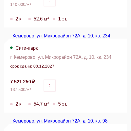
140 000/м
2
2
2 к.
52.6 м
1 эт.
Сити-парк
г. Кемерово, ул. Микрорайон 72А, д. 10, кв. 234
срок сдачи: 08.12.2027
7 521 250 ₽
137 500/м
2
2
2 к.
54.7 м
5 эт.