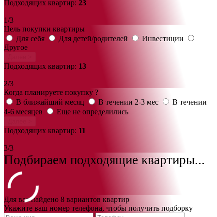
Подходящих квартир:
23
1/3
Цель покупки квартиры
Для себя
Для детей/родителей
Инвестиции
Другое
Далее >
Подходящих квартир:
13
2/3
Когда планируете покупку ?
В ближайший месяц
В течении 2-3 мес
В течении
4-6 месяцев
Еще не определились
Далее >
Подходящих квартир:
11
3/3
Подбираем подходящие квартиры...
Для вас найдено 8 вариантов квартир
Укажите ваш номер телефона, чтобы получить подборку