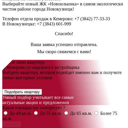
Выбирайте новый
ЖК «Новоильинка»
в самом экологически
чистом районе города Новокузнецк!
Телефон отдела продаж в Кемерово:
+7 (3842) 77-33-33
В Новокузнецке:
+7 (3843) 601-999
Спасибо!
Ваша заявка успешно отправлена.
Мы скоро свяжемся с вами!
Найти свою квартиру
В Кемерово от надежного застройщика
Найдите квартиру, которая подойдет именно вам и получите
самые выгодные условия
Подобрать квартиру
Умный подбор учитывает все самые
актуальные акции и предложения
Какая площадь вас интересует ?
До 40 кв.м.
До 55 кв.м.
До 65 кв.м.
Более 75
кв.м.
Далее >