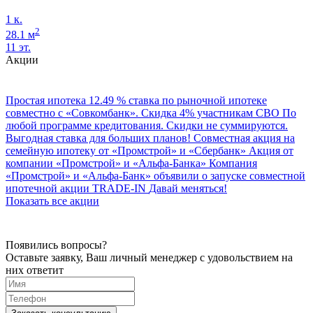
1 к.
2
28.1 м
11 эт.
Акции
Простая ипотека
12.49 % ставка по рыночной ипотеке
совместно с «Совкомбанк».
Скидка 4% участникам СВО
По
любой программе кредитования. Скидки не суммируются.
Выгодная ставка для больших планов!
Совместная акция на
семейную ипотеку от «Промстрой» и «Сбербанк»
Акция от
компании «Промстрой» и «Альфа‑Банка»
Компания
«Промстрой» и «Альфа‑Банк» объявили о запуске совместной
ипотечной акции
TRADE-IN
Давай меняться!
Показать все акции
Появились вопросы?
Оставьте заявку, Ваш личный менеджер с удовольствием на
них ответит