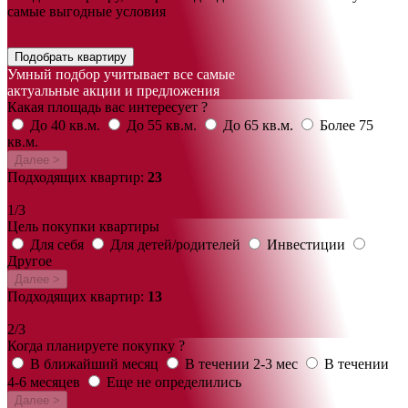
самые выгодные условия
Подобрать квартиру
Умный подбор учитывает все самые
актуальные акции и предложения
Какая площадь вас интересует ?
До 40 кв.м.
До 55 кв.м.
До 65 кв.м.
Более 75
кв.м.
Далее >
Подходящих квартир:
23
1/3
Цель покупки квартиры
Для себя
Для детей/родителей
Инвестиции
Другое
Далее >
Подходящих квартир:
13
2/3
Когда планируете покупку ?
В ближайший месяц
В течении 2-3 мес
В течении
4-6 месяцев
Еще не определились
Далее >